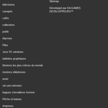
Sitemap
télévisions
Développé par
EA GAMES
canapés
DEVELOPPEURS
™
cafés
collections
poêle
Alarmes
Piles
Jeux PC windows
tablettes graphiques
Montres les plus chères du monde
montres téléphones
tuner
clé usb mémoire
bagues chevalières homme
Pêche et bateau
drapeaux