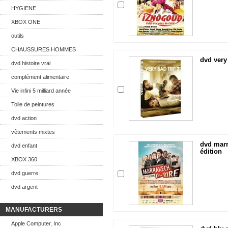
HYGIENE
XBOX ONE
outils
CHAUSSURES HOMMES
dvd very 
dvd histoire vrai
complément alimentaire
Vie infini 5 milliard année
Toile de peintures
dvd action
vêtements mixtes
dvd marr
dvd enfant
édition
XBOX 360
dvd guerre
dvd argent
MANUFACTURERS
Apple Computer, Inc