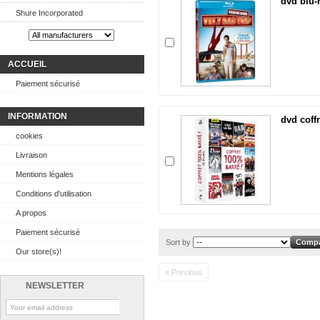
dvd blu-r
Shure Incorporated
ACCUEIL
Paiement sécurisé
INFORMATION
dvd coff
cookies
Livraison
Mentions légales
Conditions d'utilisation
A propos
Paiement sécurisé
Sort by
Our store(s)!
« Previous
NEWSLETTER