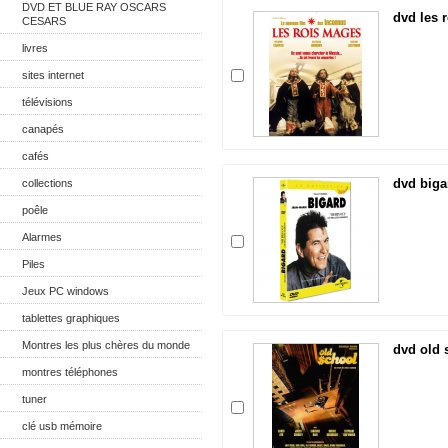
DVD ET BLUE RAY OSCARS
dvd les 
CESARS
livres
sites internet
télévisions
canapés
cafés
dvd biga
collections
poêle
Alarmes
Piles
Jeux PC windows
tablettes graphiques
Montres les plus chères du monde
dvd old 
montres téléphones
tuner
clé usb mémoire