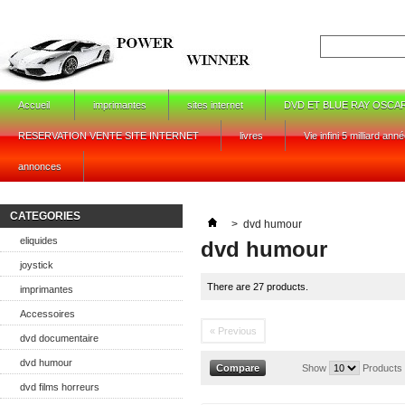
Accueil
imprimantes
sites internet
DVD ET BLUE RAY OSCA
RESERVATION VENTE SITE INTERNET
livres
Vie infini 5 milliard ann
annonces
CATEGORIES
>
dvd humour
eliquides
dvd humour
joystick
There are 27 products.
imprimantes
Accessoires
« Previous
dvd documentaire
dvd humour
Show
Products
dvd films horreurs