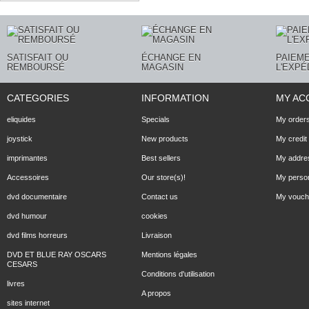
SATISFAIT OU
ÉCHANGE EN
PAIEME
REMBOURSÉ
MAGASIN
L'EXPÉ
CATEGORIES
INFORMATION
MY AC
eliquides
Specials
My order
joystick
New products
My credit 
imprimantes
Best sellers
My addre
Accessoires
Our store(s)!
My person
dvd documentaire
Contact us
My vouch
dvd humour
cookies
dvd films horreurs
Livraison
DVD ET BLUE RAY OSCARS
Mentions légales
CESARS
Conditions d'utilisation
livres
A propos
sites internet