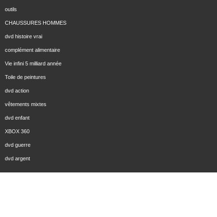
outils
CHAUSSURES HOMMES
dvd histoire vrai
complément alimentaire
Vie infini 5 milliard année
Toile de peintures
dvd action
vêtements mixtes
dvd enfant
XBOX 360
dvd guerre
dvd argent