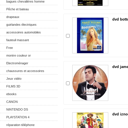
bagues chevalières homme
Pêche et bateau
drapeaux
dvd bot
guirlandes électriques
accessoires automobiles
fauteuil massant
Free
montre couleur or
Electroménager
dvd jame
chaussures et accessoires
Jeux vidéo
FILMS 3D
ebooks
CANON
NINTENDO DS
dvd izn
PLAYSTATION 4
réparation téléphone