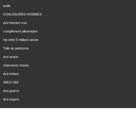
outils
CHAUSSURES HOMMES
dvd histoire vrai
complément alimentaire
Vie infini 5 milliard année
Toile de peintures
dvd action
vêtements mixtes
dvd enfant
XBOX 360
dvd guerre
dvd argent