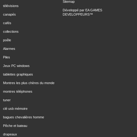
Sitemap
télévisions
Développé par
EA GAMES
canapés
DEVELOPPEURS
™
cafés
collections
poêle
Alarmes
Piles
Jeux PC windows
tablettes graphiques
Montres les plus chères du monde
montres téléphones
tuner
clé usb mémoire
bagues chevalières homme
Pêche et bateau
drapeaux