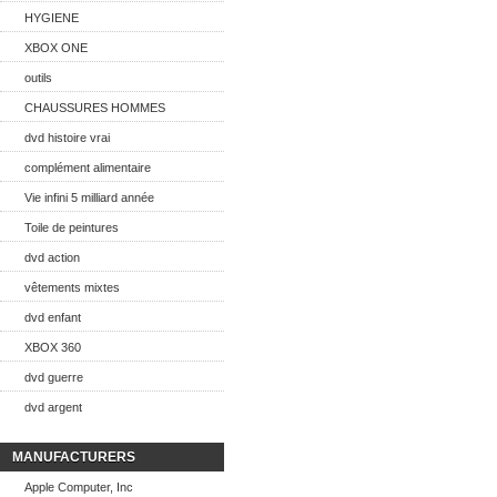
HYGIENE
XBOX ONE
outils
CHAUSSURES HOMMES
dvd histoire vrai
complément alimentaire
Vie infini 5 milliard année
Toile de peintures
dvd action
vêtements mixtes
dvd enfant
XBOX 360
dvd guerre
dvd argent
MANUFACTURERS
Apple Computer, Inc