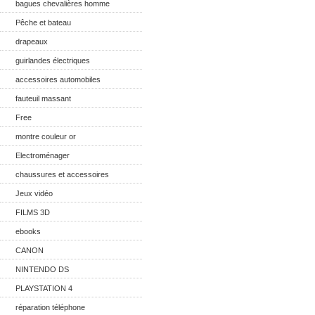
bagues chevalières homme
Pêche et bateau
drapeaux
guirlandes électriques
accessoires automobiles
fauteuil massant
Free
montre couleur or
Electroménager
chaussures et accessoires
Jeux vidéo
FILMS 3D
ebooks
CANON
NINTENDO DS
PLAYSTATION 4
réparation téléphone