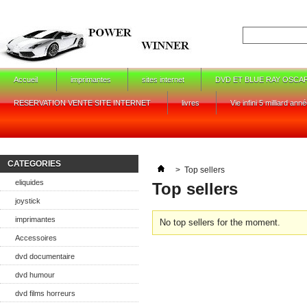
Accueil
imprimantes
sites internet
DVD ET BLUE RAY OSCA
RESERVATION VENTE SITE INTERNET
livres
Vie infini 5 milliard ann
CATEGORIES
>
Top sellers
eliquides
Top sellers
joystick
imprimantes
No top sellers for the moment.
Accessoires
dvd documentaire
dvd humour
dvd films horreurs