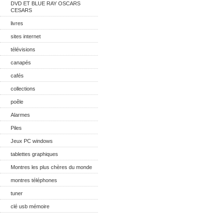
DVD ET BLUE RAY OSCARS
CESARS
livres
sites internet
télévisions
canapés
cafés
collections
poêle
Alarmes
Piles
Jeux PC windows
tablettes graphiques
Montres les plus chères du monde
montres téléphones
tuner
clé usb mémoire