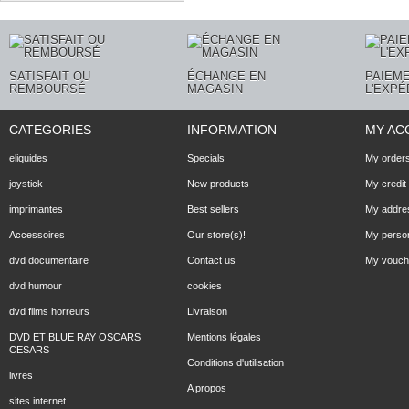
SATISFAIT OU
ÉCHANGE EN
PAIEME
REMBOURSÉ
MAGASIN
L'EXPÉ
CATEGORIES
INFORMATION
MY AC
eliquides
Specials
My order
joystick
New products
My credit 
imprimantes
Best sellers
My addre
Accessoires
Our store(s)!
My person
dvd documentaire
Contact us
My vouch
dvd humour
cookies
dvd films horreurs
Livraison
DVD ET BLUE RAY OSCARS
Mentions légales
CESARS
Conditions d'utilisation
livres
A propos
sites internet