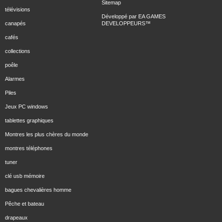
Sitemap
télévisions
Développé par
EA GAMES
canapés
DEVELOPPEURS
™
cafés
collections
poêle
Alarmes
Piles
Jeux PC windows
tablettes graphiques
Montres les plus chères du monde
montres téléphones
tuner
clé usb mémoire
bagues chevalières homme
Pêche et bateau
drapeaux