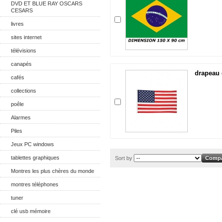
DVD ET BLUE RAY OSCARS
CESARS
livres
sites internet
télévisions
canapés
drapeau 
cafés
collections
poêle
Alarmes
Piles
Jeux PC windows
tablettes graphiques
Sort by
Montres les plus chères du monde
montres téléphones
tuner
clé usb mémoire