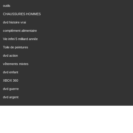
outils
CHAUSSURES HOMMES
dvd histoire vrai
complément alimentaire
Vie infini 5 milliard année
Toile de peintures
dvd action
vêtements mixtes
dvd enfant
XBOX 360
dvd guerre
dvd argent