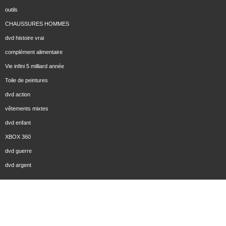
outils
CHAUSSURES HOMMES
dvd histoire vrai
complément alimentaire
Vie infini 5 milliard année
Toile de peintures
dvd action
vêtements mixtes
dvd enfant
XBOX 360
dvd guerre
dvd argent