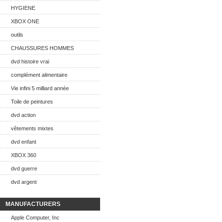
HYGIENE
XBOX ONE
outils
CHAUSSURES HOMMES
dvd histoire vrai
complément alimentaire
Vie infini 5 milliard année
Toile de peintures
dvd action
vêtements mixtes
dvd enfant
XBOX 360
dvd guerre
dvd argent
MANUFACTURERS
Apple Computer, Inc