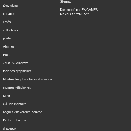
Sitemap
télévisions
Développé par
EA GAMES
canapés
DEVELOPPEURS
™
cafés
collections
poêle
Alarmes
Piles
Jeux PC windows
tablettes graphiques
Montres les plus chères du monde
montres téléphones
tuner
clé usb mémoire
bagues chevalières homme
Pêche et bateau
drapeaux