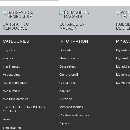
SATISFAIT OU
ÉCHANGE EN
PAIEME
REMBOURSÉ
MAGASIN
L'EXPÉ
CATEGORIES
INFORMATION
MY AC
eliquides
Specials
My order
joystick
New products
My credit 
imprimantes
Best sellers
My addre
Accessoires
Our store(s)!
My person
dvd documentaire
Contact us
My vouch
dvd humour
cookies
dvd films horreurs
Livraison
DVD ET BLUE RAY OSCARS
Mentions légales
CESARS
Conditions d'utilisation
livres
A propos
sites internet