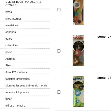
DVD ET BLUE RAY OSCARS
CESARS
livres
sites internet
télévisions
canapés
semelle 
cafés
collections
poêle
Alarmes
Piles
Jeux PC windows
semelle 
tablettes graphiques
Montres les plus chères du monde
montres téléphones
tuner
clé usb mémoire