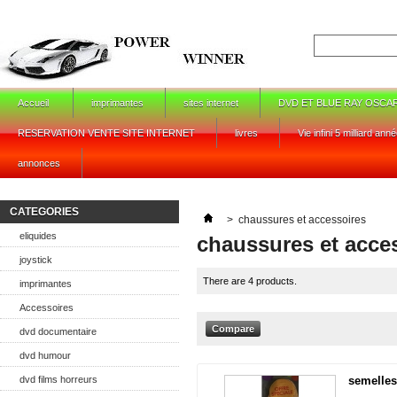
Accueil
imprimantes
sites internet
DVD ET BLUE RAY OSCA
RESERVATION VENTE SITE INTERNET
livres
Vie infini 5 milliard ann
annonces
CATEGORIES
>
chaussures et accessoires
eliquides
chaussures et acce
joystick
There are 4 products.
imprimantes
Accessoires
dvd documentaire
dvd humour
dvd films horreurs
semelles