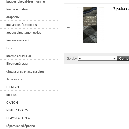
bagues chevalières homme
3 paires
Pêche et bateau
drapeaux
guirlandes électriques
accessoires automobiles
fauteuil massant
Free
montre couleur or
Sort by
Electroménager
chaussures et accessoires
Jeux vidéo
FILMS 3D
ebooks
CANON
NINTENDO DS
PLAYSTATION 4
réparation téléphone