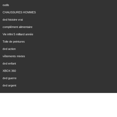
outils
CHAUSSURES HOMMES
dvd histoire vrai
complément alimentaire
Vie infini 5 milliard année
Toile de peintures
dvd action
vêtements mixtes
dvd enfant
XBOX 360
dvd guerre
dvd argent