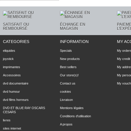
SATISFAIT OU
ÉCHANGE EN
PAIEME
REMBOURSÉ
MAGASIN
L'EXPÉ
CATEGORIES
INFORMATION
MY AC
eliquides
Specials
My order
joystick
New products
My credit 
imprimantes
Best sellers
My addre
Accessoires
Our store(s)!
My person
dvd documentaire
Contact us
My vouch
dvd humour
cookies
dvd films horreurs
Livraison
DVD ET BLUE RAY OSCARS
Mentions légales
CESARS
Conditions d'utilisation
livres
A propos
sites internet