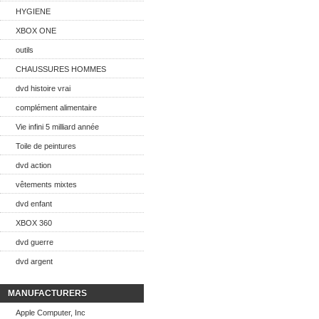
HYGIENE
XBOX ONE
outils
CHAUSSURES HOMMES
dvd histoire vrai
complément alimentaire
Vie infini 5 milliard année
Toile de peintures
dvd action
vêtements mixtes
dvd enfant
XBOX 360
dvd guerre
dvd argent
MANUFACTURERS
Apple Computer, Inc