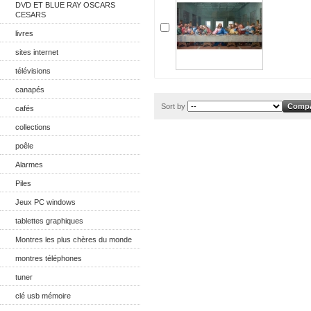
DVD ET BLUE RAY OSCARS
CESARS
livres
sites internet
télévisions
canapés
Sort by
cafés
collections
poêle
Alarmes
Piles
Jeux PC windows
tablettes graphiques
Montres les plus chères du monde
montres téléphones
tuner
clé usb mémoire