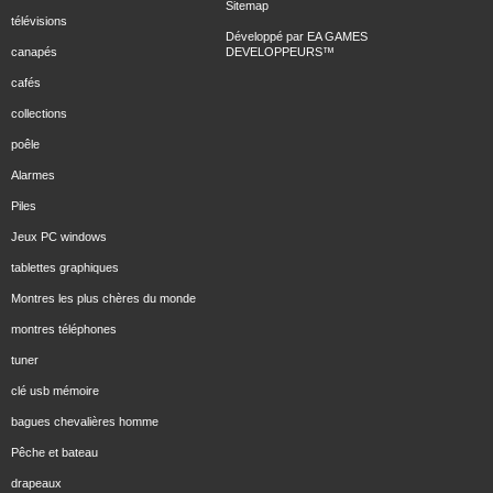
Sitemap
télévisions
Développé par
EA GAMES
canapés
DEVELOPPEURS
™
cafés
collections
poêle
Alarmes
Piles
Jeux PC windows
tablettes graphiques
Montres les plus chères du monde
montres téléphones
tuner
clé usb mémoire
bagues chevalières homme
Pêche et bateau
drapeaux