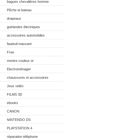
bagues chevalières homme
Pêche et bateau
drapeaux
guirlandes électriques
accessoires automobiles
fauteuil massant
Free
montre couleur or
Electroménager
chaussures et accessoires
Jeux vidéo
FILMS 3D
ebooks
CANON
NINTENDO DS
PLAYSTATION 4
réparation téléphone