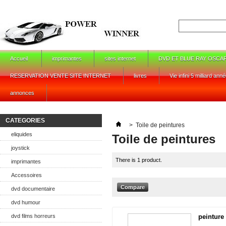
Accueil
imprimantes
sites internet
DVD ET BLUE RAY OSCA
RESERVATION VENTE SITE INTERNET
livres
Vie infini 5 milliard ann
annonces
CATEGORIES
>
Toile de peintures
eliquides
Toile de peintures
joystick
There is 1 product.
imprimantes
Accessoires
dvd documentaire
dvd humour
dvd films horreurs
peinture