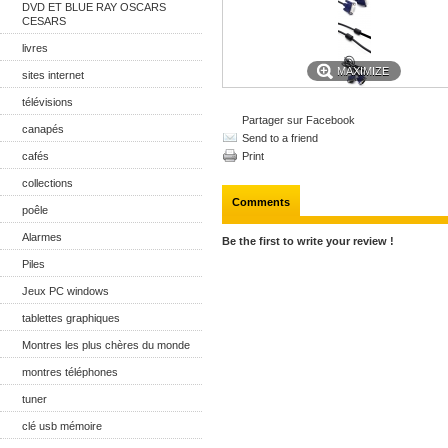
DVD ET BLUE RAY OSCARS
CESARS
livres
MAXIMIZE
sites internet
télévisions
Partager sur Facebook
canapés
Send to a friend
cafés
Print
collections
Comments
poêle
Alarmes
Be the first to write your review !
Piles
Jeux PC windows
tablettes graphiques
Montres les plus chères du monde
montres téléphones
tuner
clé usb mémoire