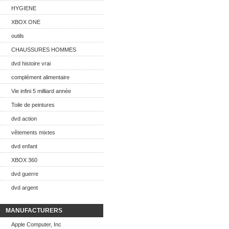
HYGIENE
XBOX ONE
outils
CHAUSSURES HOMMES
dvd histoire vrai
complément alimentaire
Vie infini 5 milliard année
Toile de peintures
dvd action
vêtements mixtes
dvd enfant
XBOX 360
dvd guerre
dvd argent
MANUFACTURERS
Apple Computer, Inc