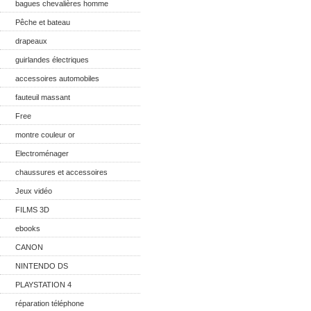
bagues chevalières homme
Pêche et bateau
drapeaux
guirlandes électriques
accessoires automobiles
fauteuil massant
Free
montre couleur or
Electroménager
chaussures et accessoires
Jeux vidéo
FILMS 3D
ebooks
CANON
NINTENDO DS
PLAYSTATION 4
réparation téléphone