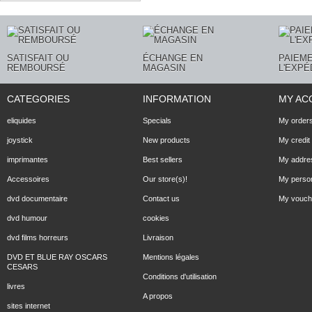
SATISFAIT OU
ÉCHANGE EN
PAIEME
REMBOURSÉ
MAGASIN
L'EXPÉ
CATEGORIES
INFORMATION
MY AC
eliquides
Specials
My order
joystick
New products
My credit 
imprimantes
Best sellers
My addre
Accessoires
Our store(s)!
My person
dvd documentaire
Contact us
My vouch
dvd humour
cookies
dvd films horreurs
Livraison
DVD ET BLUE RAY OSCARS
Mentions légales
CESARS
Conditions d'utilisation
livres
A propos
sites internet