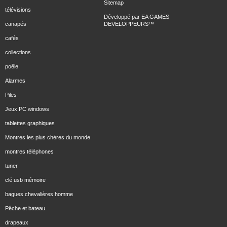
Sitemap
télévisions
Développé par
EA GAMES
canapés
DEVELOPPEURS
™
cafés
collections
poêle
Alarmes
Piles
Jeux PC windows
tablettes graphiques
Montres les plus chères du monde
montres téléphones
tuner
clé usb mémoire
bagues chevalières homme
Pêche et bateau
drapeaux