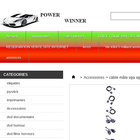
Accueil
imprimantes
sites internet
DVD ET BLUE RAY OSCA
RESERVATION VENTE SITE INTERNET
livres
Vie infini 5 milliard ann
annonces
CATEGORIES
>
Accessoires
>
cable mâle vga vga
eliquides
joystick
imprimantes
Accessoires
dvd documentaire
dvd humour
dvd films horreurs