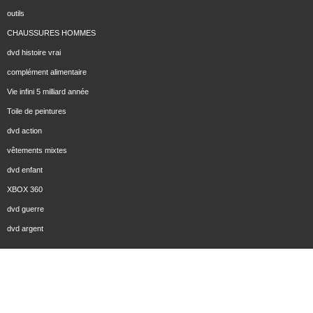
outils
CHAUSSURES HOMMES
dvd histoire vrai
complément alimentaire
Vie infini 5 milliard année
Toile de peintures
dvd action
vêtements mixtes
dvd enfant
XBOX 360
dvd guerre
dvd argent