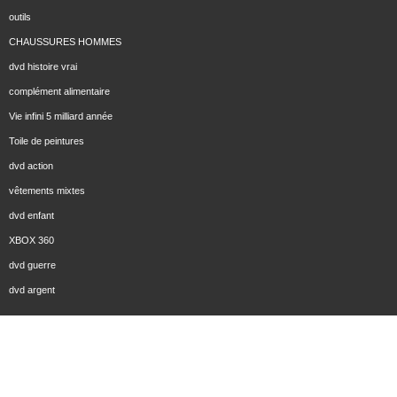
outils
CHAUSSURES HOMMES
dvd histoire vrai
complément alimentaire
Vie infini 5 milliard année
Toile de peintures
dvd action
vêtements mixtes
dvd enfant
XBOX 360
dvd guerre
dvd argent