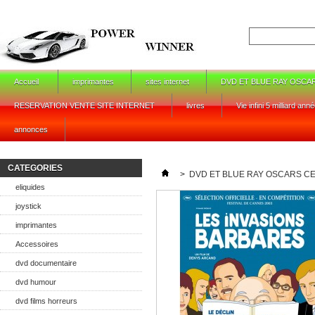
Accueil
imprimantes
sites internet
DVD ET BLUE RAY OSCA
RESERVATION VENTE SITE INTERNET
livres
Vie infini 5 milliard ann
annonces
CATEGORIES
>
DVD ET BLUE RAY OSCARS C
eliquides
joystick
imprimantes
Accessoires
dvd documentaire
dvd humour
dvd films horreurs