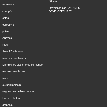
Sitemap
télévisions
Développé par
EA GAMES
canapés
DEVELOPPEURS
™
cafés
collections
poêle
Alarmes
Piles
Jeux PC windows
tablettes graphiques
Montres les plus chères du monde
montres téléphones
tuner
clé usb mémoire
bagues chevalières homme
Pêche et bateau
drapeaux