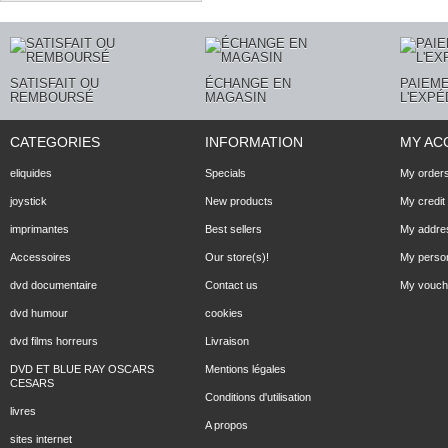
SATISFAIT OU
ÉCHANGE EN
PAIEME
REMBOURSÉ
MAGASIN
L'EXPÉ
CATEGORIES
INFORMATION
MY AC
eliquides
Specials
My order
joystick
New products
My credit 
imprimantes
Best sellers
My addre
Accessoires
Our store(s)!
My person
dvd documentaire
Contact us
My vouch
dvd humour
cookies
dvd films horreurs
Livraison
DVD ET BLUE RAY OSCARS
Mentions légales
CESARS
Conditions d'utilisation
livres
A propos
sites internet