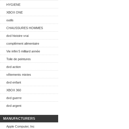
HYGIENE
XBOX ONE
outils
CHAUSSURES HOMMES
dvd histoire vrai
complément alimentaire
Vie infini 5 milliard année
Toile de peintures
dvd action
vêtements mixtes
dvd enfant
XBOX 360
dvd guerre
dvd argent
MANUFACTURERS
Apple Computer, Inc