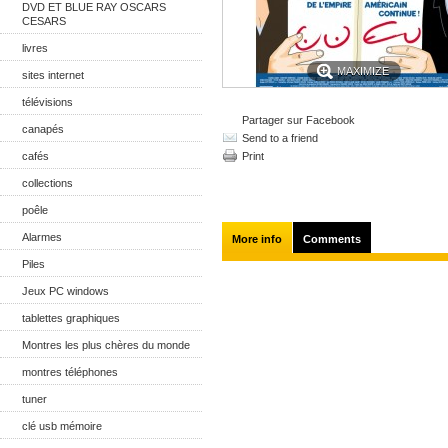
DVD ET BLUE RAY OSCARS
CESARS
livres
MAXIMIZE
sites internet
télévisions
Partager sur Facebook
canapés
Send to a friend
cafés
Print
collections
poêle
Alarmes
More info
Comments
Piles
Jeux PC windows
tablettes graphiques
Montres les plus chères du monde
montres téléphones
tuner
clé usb mémoire