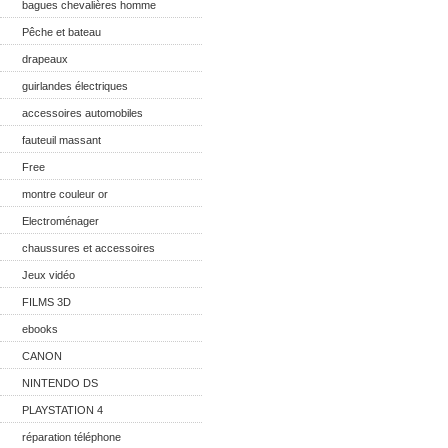
bagues chevalières homme
Pêche et bateau
drapeaux
guirlandes électriques
accessoires automobiles
fauteuil massant
Free
montre couleur or
Electroménager
chaussures et accessoires
Jeux vidéo
FILMS 3D
ebooks
CANON
NINTENDO DS
PLAYSTATION 4
réparation téléphone