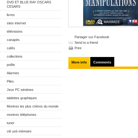
DVD ET BLUE RAY OSCARS
CESARS
livres
MAXIMIZE
sites internet
télévisions
Partager sur Facebook
canapés
Send to a friend
cafés
Print
collections
More info
Comments
poêle
Alarmes
Piles
Jeux PC windows
tablettes graphiques
Montres les plus chères du monde
montres téléphones
tuner
clé usb mémoire