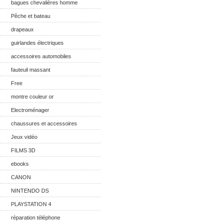
bagues chevalières homme
Pêche et bateau
drapeaux
guirlandes électriques
accessoires automobiles
fauteuil massant
Free
montre couleur or
Electroménager
chaussures et accessoires
Jeux vidéo
FILMS 3D
ebooks
CANON
NINTENDO DS
PLAYSTATION 4
réparation téléphone