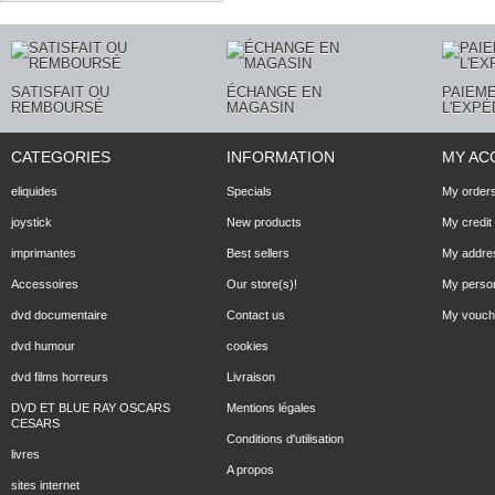
SATISFAIT OU
ÉCHANGE EN
PAIEME
REMBOURSÉ
MAGASIN
L'EXPÉ
CATEGORIES
INFORMATION
MY AC
eliquides
Specials
My order
joystick
New products
My credit 
imprimantes
Best sellers
My addre
Accessoires
Our store(s)!
My person
dvd documentaire
Contact us
My vouch
dvd humour
cookies
dvd films horreurs
Livraison
DVD ET BLUE RAY OSCARS
Mentions légales
CESARS
Conditions d'utilisation
livres
A propos
sites internet