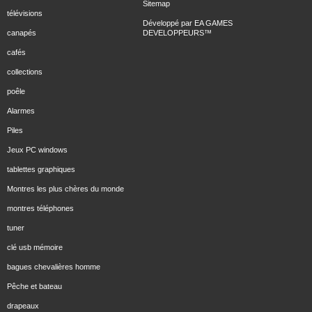
Sitemap
télévisions
Développé par
EA GAMES
canapés
DEVELOPPEURS
™
cafés
collections
poêle
Alarmes
Piles
Jeux PC windows
tablettes graphiques
Montres les plus chères du monde
montres téléphones
tuner
clé usb mémoire
bagues chevalières homme
Pêche et bateau
drapeaux