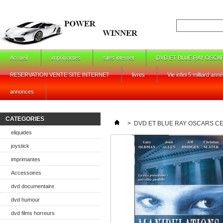
Accueil
imprimantes
sites internet
DVD ET BLUE RAY OSCA
RESERVATION VENTE SITE INTERNET
livres
Vie infini 5 milliard ann
annonces
CATEGORIES
>
DVD ET BLUE RAY OSCARS C
eliquides
joystick
imprimantes
Accessoires
dvd documentaire
dvd humour
dvd films horreurs