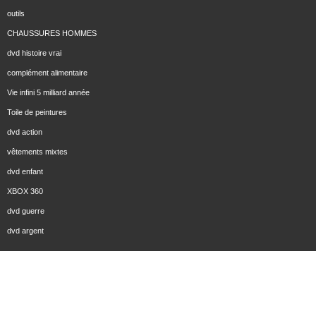
outils
CHAUSSURES HOMMES
dvd histoire vrai
complément alimentaire
Vie infini 5 milliard année
Toile de peintures
dvd action
vêtements mixtes
dvd enfant
XBOX 360
dvd guerre
dvd argent