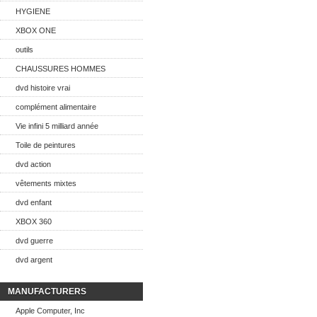
HYGIENE
XBOX ONE
outils
CHAUSSURES HOMMES
dvd histoire vrai
complément alimentaire
Vie infini 5 milliard année
Toile de peintures
dvd action
vêtements mixtes
dvd enfant
XBOX 360
dvd guerre
dvd argent
MANUFACTURERS
Apple Computer, Inc