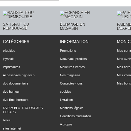
SATISFAIT OU
ÉCHANGE EN
PAIEME
REMBOURSÉ
MAGASIN
L'EXPÉ
CATÉGORIES
INFORMATION
MON 
eliquides
Promotions
Mes com
joystick
Nouveaux produits
Mes avoi
imprimantes
Meilleures ventes
Mes adre
Accessoires high tech
Nos magasins
Mes infor
dvd documentaire
Contactez-nous
Mes bons 
dvd humour
cookies
dvd films horreurs
Livraison
DVD et BLU- RAY OSCARS
Mentions légales
CESARS
Conditions d'utilisation
livres
A propos
sites internet