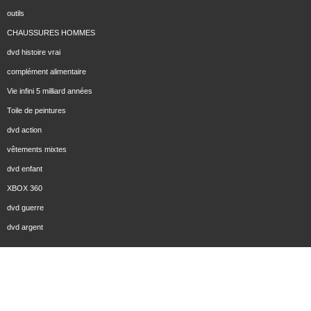
outils
CHAUSSURES HOMMES
dvd histoire vrai
complément alimentaire
Vie infini 5 milliard années
Toile de peintures
dvd action
vêtements mixtes
dvd enfant
XBOX 360
dvd guerre
dvd argent