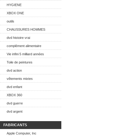
HYGIENE
XBOX ONE
outils
CHAUSSURES HOMMES
dvd histoire vrai
complément alimentaire
Vie infini 5 milliard années
Toile de peintures
dvd action
vêtements mixtes
dvd enfant
XBOX 360
dvd guerre
dvd argent
FABRICANTS
Apple Computer, Inc