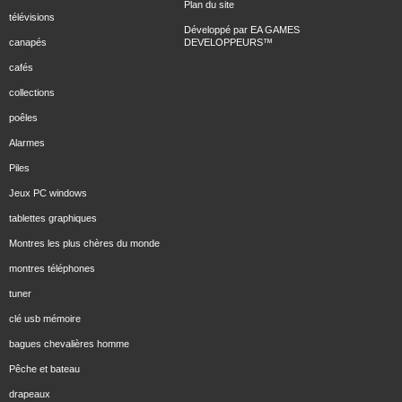
Plan du site
télévisions
Développé par
EA GAMES
canapés
DEVELOPPEURS
™
cafés
collections
poêles
Alarmes
Piles
Jeux PC windows
tablettes graphiques
Montres les plus chères du monde
montres téléphones
tuner
clé usb mémoire
bagues chevalières homme
Pêche et bateau
drapeaux