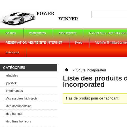
Accueil
imprimantes
sites internet
DVD et BLU- RAY OSCAR
RESERVATION VENTE SITE INTERNET
livres
Vie infini 5 milliard ann
annonces
CATÉGORIES
>
Shure Incorporated
eliquides
Liste des produits 
Incorporated
joystick
imprimantes
Pas de produit pour ce fabricant.
Accessoires high tech
dvd documentaire
dvd humour
dvd films horreurs