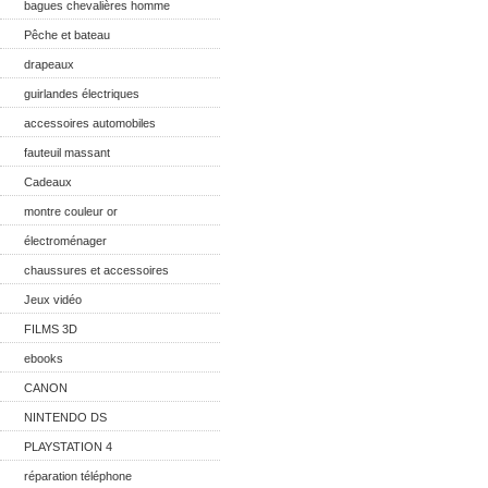
bagues chevalières homme
Pêche et bateau
drapeaux
guirlandes électriques
accessoires automobiles
fauteuil massant
Cadeaux
montre couleur or
électroménager
chaussures et accessoires
Jeux vidéo
FILMS 3D
ebooks
CANON
NINTENDO DS
PLAYSTATION 4
réparation téléphone