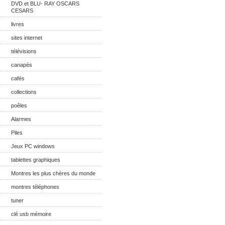
DVD et BLU- RAY OSCARS
CESARS
livres
sites internet
télévisions
canapés
cafés
collections
poêles
Alarmes
Piles
Jeux PC windows
tablettes graphiques
Montres les plus chères du monde
montres téléphones
tuner
clé usb mémoire