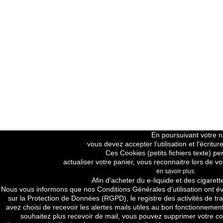
En poursuivant votre na
vous devez accepter l’utilisation et l'écrit
Ces Cookies (petits fichiers texte) pe
actualiser votre panier, vous reconnaitre lors de vo
en savoir plus.
Price H.T
Afin d'acheter du e-liquide et des cigarett
Nous vous informons que nos
Conditions Générales d’utilisation
ont év
sur la Protection de Données (RGPD), le registre des activités de tra
avez choisi de recevoir les alertes mails utiles au bon fonctionnement
souhaitez plus recevoir de mail, vous pouvez supprimer votre com