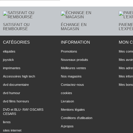
SATISFAIT OU
ÉCHANGE EN
PAIEME
REMBOURSÉ
MAGASIN
L'EXPÉ
CATÉGORIES
INFORMATION
MON 
eliquides
Promotions
Mes com
joystick
Nouveaux produits
Mes avoi
imprimantes
Meilleures ventes
Mes adre
Accessoires high tech
Nos magasins
Mes infor
dvd documentaire
Contactez-nous
Mes bons 
dvd humour
cookies
dvd films horreurs
Livraison
DVD et BLU- RAY OSCARS
Mentions légales
CESARS
Conditions d'utilisation
livres
A propos
sites internet