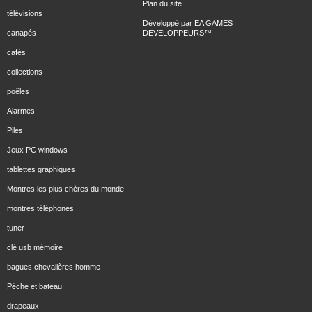
Plan du site
télévisions
Développé par
EA GAMES
canapés
DEVELOPPEURS
™
cafés
collections
poêles
Alarmes
Piles
Jeux PC windows
tablettes graphiques
Montres les plus chères du monde
montres téléphones
tuner
clé usb mémoire
bagues chevalières homme
Pêche et bateau
drapeaux