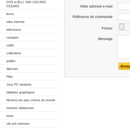
DVD et BLU- RAY OSCARS
CESARS
Votre adresse e-mail
livres
Référence de commande
sites internet
Fichier
télévisions
canapés
Message
cafés
collections
poêles
Alarmes
Piles
Jeux PC windows
tablettes graphiques
Montres les plus chères du monde
montres téléphones
tuner
clé usb mémoire