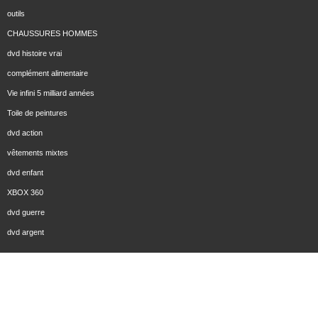
outils
CHAUSSURES HOMMES
dvd histoire vrai
complément alimentaire
Vie infini 5 milliard années
Toile de peintures
dvd action
vêtements mixtes
dvd enfant
XBOX 360
dvd guerre
dvd argent