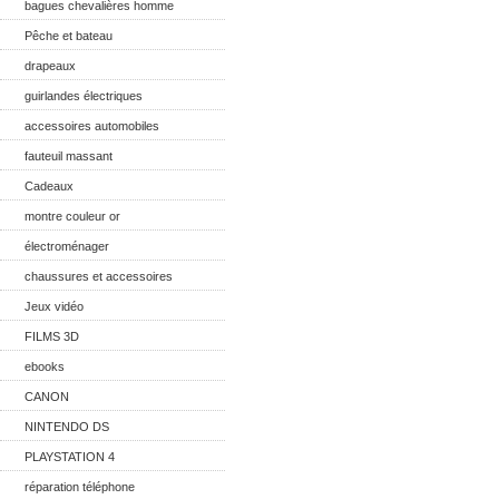
bagues chevalières homme
Pêche et bateau
drapeaux
guirlandes électriques
accessoires automobiles
fauteuil massant
Cadeaux
montre couleur or
électroménager
chaussures et accessoires
Jeux vidéo
FILMS 3D
ebooks
CANON
NINTENDO DS
PLAYSTATION 4
réparation téléphone