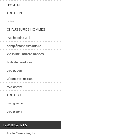
HYGIENE
XBOX ONE
outils
CHAUSSURES HOMMES
dvd histoire vrai
complément alimentaire
Vie infini 5 milliard années
Toile de peintures
dvd action
vêtements mixtes
dvd enfant
XBOX 360
dvd guerre
dvd argent
FABRICANTS
Apple Computer, Inc