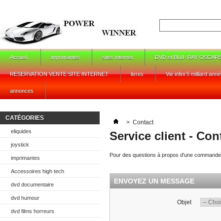
Accueil
imprimantes
sites internet
DVD et BLU- RAY OSCAR
RESERVATION VENTE SITE INTERNET
livres
Vie infini 5 milliard ann
annonces
CATÉGORIES
>
Contact
eliquides
Service client - Co
joystick
Pour des questions à propos d'une commande o
imprimantes
Accessoires high tech
ENVOYEZ UN MESSAGE
dvd documentaire
dvd humour
Objet
dvd films horreurs