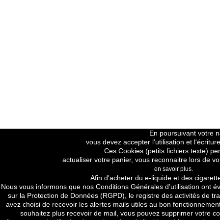
En poursuivant votre na
vous devez accepter l’utilisation et l'écrit
Ces Cookies (petits fichiers texte) pe
actualiser votre panier, vous reconnaitre lors de vo
en savoir plus.
Price H.T
Afin d'acheter du e-liquide et des cigarett
Nous vous informons que nos
Conditions Générales d’utilisation
ont év
sur la Protection de Données (RGPD), le registre des activités de tra
avez choisi de recevoir les alertes mails utiles au bon fonctionnement
souhaitez plus recevoir de mail, vous pouvez supprimer votre com