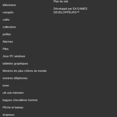
Plan du site
télévisions
Développé par
EA GAMES
canapés
DEVELOPPEURS
™
cafés
collections
poêles
Alarmes
Piles
Jeux PC windows
tablettes graphiques
Montres les plus chères du monde
montres téléphones
tuner
clé usb mémoire
bagues chevalières homme
Pêche et bateau
drapeaux