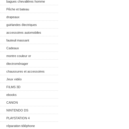
bagues chevalières homme
Pêche et bateau
drapeaux
guirlandes électriques
accessoires automobiles
fauteuil massant
Cadeaux
montre couleur or
électroménager
chaussures et accessoires
Jeux vidéo
FILMS 3D
ebooks
CANON
NINTENDO DS
PLAYSTATION 4
réparation téléphone