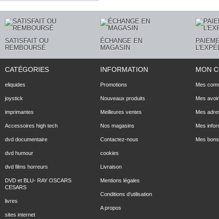
SATISFAIT OU
ÉCHANGE EN
PAIEME
REMBOURSÉ
MAGASIN
L'EXPÉ
CATÉGORIES
INFORMATION
MON 
eliquides
Promotions
Mes com
joystick
Nouveaux produits
Mes avoi
imprimantes
Meilleures ventes
Mes adre
Accessoires high tech
Nos magasins
Mes infor
dvd documentaire
Contactez-nous
Mes bons 
dvd humour
cookies
dvd films horreurs
Livraison
DVD et BLU- RAY OSCARS
Mentions légales
CESARS
Conditions d'utilisation
livres
A propos
sites internet