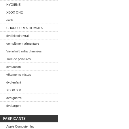
HYGIENE
XBOX ONE
outils
CHAUSSURES HOMMES
dvd histoire vrai
complément alimentaire
Vie infini 5 milliard années
Toile de peintures
dvd action
vêtements mixtes
dvd enfant
XBOX 360
dvd guerre
dvd argent
FABRICANTS
Apple Computer, Inc