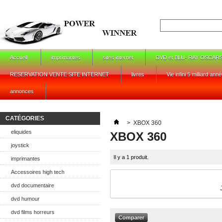
Accueil
imprimantes
sites internet
DVD et BLU- RAY OSCAR
RESERVATION VENTE SITE INTERNET
livres
Vie infini 5 milliard ann
annonces
CATÉGORIES
>
XBOX 360
eliquides
XBOX 360
joystick
Il y a 1 produit.
imprimantes
Accessoires high tech
dvd documentaire
dvd humour
dvd films horreurs