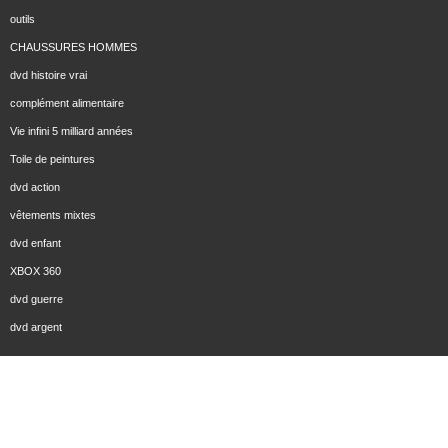
outils
CHAUSSURES HOMMES
dvd histoire vrai
complément alimentaire
Vie infini 5 milliard années
Toile de peintures
dvd action
vêtements mixtes
dvd enfant
XBOX 360
dvd guerre
dvd argent