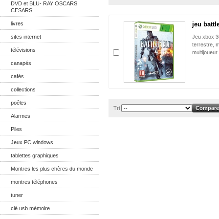
DVD et BLU- RAY OSCARS
CESARS
livres
jeu battl
sites internet
Jeu xbox 3
terrestre, m
télévisions
multijoueur
canapés
cafés
collections
poêles
Tri
Alarmes
Piles
Jeux PC windows
tablettes graphiques
Montres les plus chères du monde
montres téléphones
tuner
clé usb mémoire