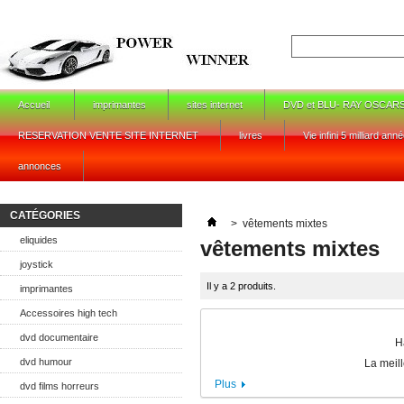
Accueil
imprimantes
sites internet
DVD et BLU- RAY OSCAR
RESERVATION VENTE SITE INTERNET
livres
Vie infini 5 milliard ann
annonces
CATÉGORIES
>
vêtements mixtes
eliquides
vêtements mixtes
joystick
Il y a 2 produits.
imprimantes
Accessoires high tech
dvd documentaire
H
dvd humour
La meill
Plus
dvd films horreurs