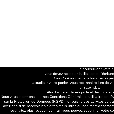
En poursuivant votre na
vous devez accepter l’utilisation et l'écrit
Ces Cookies (petits fichiers texte) pe
actualiser votre panier, vous reconnaitre lors de vo
en savoir plus.
Price H.T
Afin d'acheter du e-liquide et des cigarett
Nous vous informons que nos
Conditions Générales d’utilisation
ont év
sur la Protection de Données (RGPD), le registre des activités de tra
avez choisi de recevoir les alertes mails utiles au bon fonctionnement
souhaitez plus recevoir de mail, vous pouvez supprimer votre com