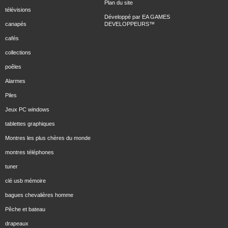
Plan du site
télévisions
Développé par
EA GAMES
canapés
DEVELOPPEURS
™
cafés
collections
poêles
Alarmes
Piles
Jeux PC windows
tablettes graphiques
Montres les plus chères du monde
montres téléphones
tuner
clé usb mémoire
bagues chevalières homme
Pêche et bateau
drapeaux