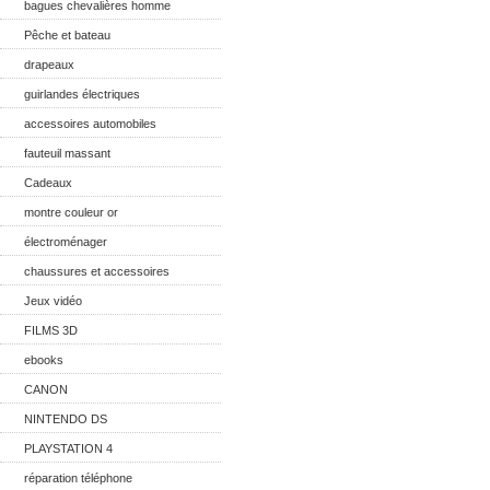
bagues chevalières homme
Pêche et bateau
drapeaux
guirlandes électriques
accessoires automobiles
fauteuil massant
Cadeaux
montre couleur or
électroménager
chaussures et accessoires
Jeux vidéo
FILMS 3D
ebooks
CANON
NINTENDO DS
PLAYSTATION 4
réparation téléphone