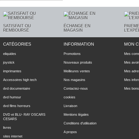
SATISFAIT OU
ÉCHANGE EN
PAIEME
REMBOURSÉ
MAGASIN
L'EXPÉ
CATÉGORIES
INFORMATION
MON 
eliquides
Promotions
Mes com
joystick
Nouveaux produits
Mes avoi
imprimantes
Meilleures ventes
Mes adre
Accessoires high tech
Nos magasins
Mes infor
dvd documentaire
Contactez-nous
Mes bons 
dvd humour
cookies
dvd films horreurs
Livraison
DVD et BLU- RAY OSCARS
Mentions légales
CESARS
Conditions d'utilisation
livres
A propos
sites internet