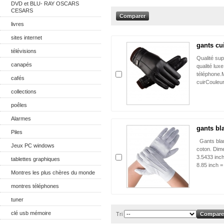
DVD et BLU- RAY OSCARS
CESARS
livres
sites internet
gants cui
télévisions
Qualité su
canapés
qualité luxe
téléphone.M
cafés
cuirCouleur:
collections
poêles
Alarmes
gants bla
Piles
Gants blan
Jeux PC windows
coton. Dim
3.5433 inch
tablettes graphiques
8.85 inch =
Montres les plus chères du monde
montres téléphones
tuner
clé usb mémoire
Tri