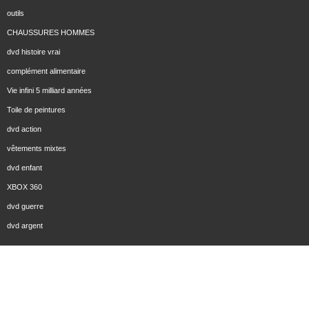
outils
CHAUSSURES HOMMES
dvd histoire vrai
complément alimentaire
Vie infini 5 milliard années
Toile de peintures
dvd action
vêtements mixtes
dvd enfant
XBOX 360
dvd guerre
dvd argent