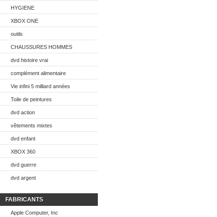
HYGIENE
XBOX ONE
outils
CHAUSSURES HOMMES
dvd histoire vrai
complément alimentaire
Vie infini 5 milliard années
Toile de peintures
dvd action
vêtements mixtes
dvd enfant
XBOX 360
dvd guerre
dvd argent
FABRICANTS
Apple Computer, Inc