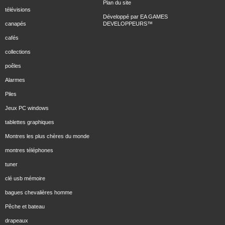
Plan du site
télévisions
Développé par
EA GAMES
canapés
DEVELOPPEURS
™
cafés
collections
poêles
Alarmes
Piles
Jeux PC windows
tablettes graphiques
Montres les plus chères du monde
montres téléphones
tuner
clé usb mémoire
bagues chevalières homme
Pêche et bateau
drapeaux