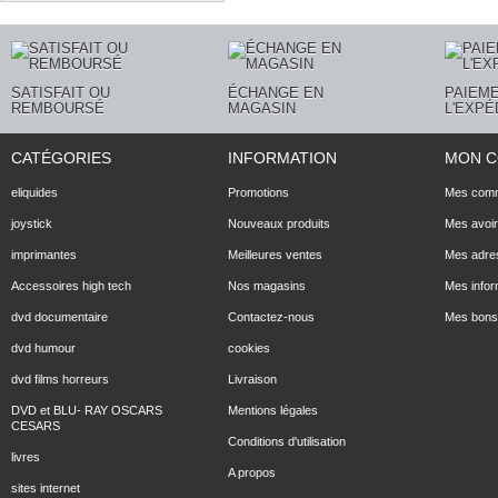
SATISFAIT OU
ÉCHANGE EN
PAIEME
REMBOURSÉ
MAGASIN
L'EXPÉ
CATÉGORIES
INFORMATION
MON 
eliquides
Promotions
Mes com
joystick
Nouveaux produits
Mes avoi
imprimantes
Meilleures ventes
Mes adre
Accessoires high tech
Nos magasins
Mes infor
dvd documentaire
Contactez-nous
Mes bons 
dvd humour
cookies
dvd films horreurs
Livraison
DVD et BLU- RAY OSCARS
Mentions légales
CESARS
Conditions d'utilisation
livres
A propos
sites internet