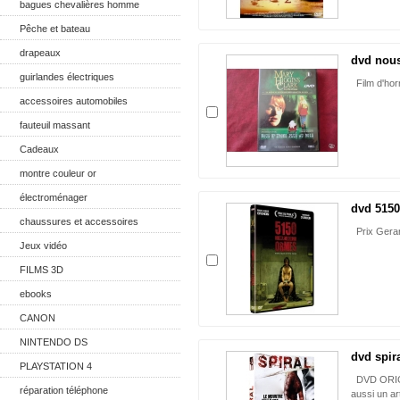
bagues chevalières homme
Pêche et bateau
drapeaux
dvd nous
guirlandes électriques
Film d'hor
accessoires automobiles
fauteuil massant
Cadeaux
montre couleur or
électroménager
dvd 5150
chaussures et accessoires
Prix Gerar
Jeux vidéo
FILMS 3D
ebooks
CANON
NINTENDO DS
dvd spir
PLAYSTATION 4
DVD ORIGI
réparation téléphone
aussi un ar