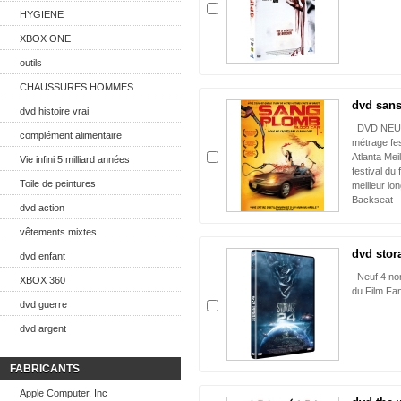
HYGIENE
XBOX ONE
outils
CHAUSSURES HOMMES
dvd san
dvd histoire vrai
DVD NEUF P
complément alimentaire
métrage fes
Atlanta Mei
Vie infini 5 milliard années
festival du
Toile de peintures
meilleur lo
Backseat
dvd action
vêtements mixtes
dvd stor
dvd enfant
Neuf 4 nom
XBOX 360
du Film Fa
dvd guerre
dvd argent
FABRICANTS
Apple Computer, Inc