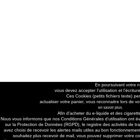
En poursuivant votre na
vous devez accepter l’utilisation et l'écrit
Ces Cookies (petits fichiers texte) pe
actualiser votre panier, vous reconnaitre lors de vo
en savoir plus.
Price H.T
Afin d'acheter du e-liquide et des cigarett
Nous vous informons que nos
Conditions Générales d’utilisation
ont év
sur la Protection de Données (RGPD), le registre des activités de tra
avez choisi de recevoir les alertes mails utiles au bon fonctionnement
souhaitez plus recevoir de mail, vous pouvez supprimer votre com