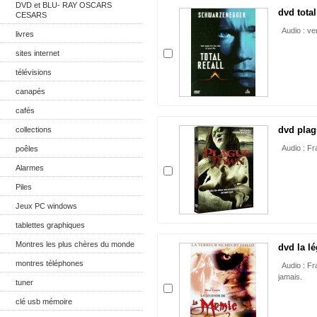
DVD et BLU- RAY OSCARS
dvd total
CESARS
Audio : ver
livres
sites internet
télévisions
canapés
cafés
dvd plag
collections
Audio : Fra
poêles
Alarmes
Piles
Jeux PC windows
tablettes graphiques
Montres les plus chères du monde
dvd la l
montres téléphones
Audio : Fr
jamais.
tuner
clé usb mémoire