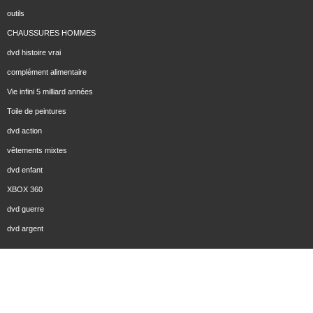
outils
CHAUSSURES HOMMES
dvd histoire vrai
complément alimentaire
Vie infini 5 milliard années
Toile de peintures
dvd action
vêtements mixtes
dvd enfant
XBOX 360
dvd guerre
dvd argent