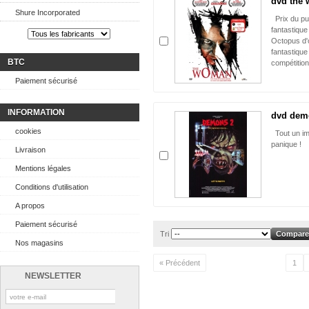
dvd the 
Shure Incorporated
Prix du pub
fantastique
Octopus d'o
fantastiqu
BTC
compétitio
Paiement sécurisé
INFORMATION
dvd dem
cookies
Tout un im
panique !
Livraison
Mentions légales
Conditions d'utilisation
A propos
Paiement sécurisé
Tri
Nos magasins
« Précédent
1
NEWSLETTER