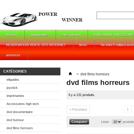
Accueil
imprimantes
sites internet
DVD et BLU- RAY OSCAR
RESERVATION VENTE SITE INTERNET
livres
Vie infini 5 milliard ann
annonces
CATÉGORIES
>
dvd films horreurs
eliquides
dvd films horreurs
joystick
Il y a 131 produits.
imprimantes
Accessoires high tech
1
« Précédent
dvd documentaire
dvd humour
Lister :
produit
dvd films horreurs