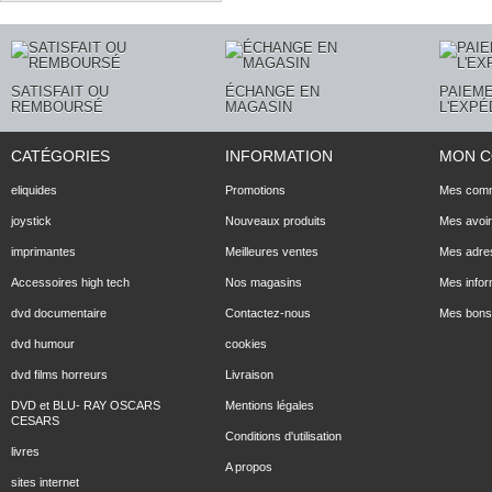
SATISFAIT OU
ÉCHANGE EN
PAIEME
REMBOURSÉ
MAGASIN
L'EXPÉ
CATÉGORIES
INFORMATION
MON 
eliquides
Promotions
Mes com
joystick
Nouveaux produits
Mes avoi
imprimantes
Meilleures ventes
Mes adre
Accessoires high tech
Nos magasins
Mes infor
dvd documentaire
Contactez-nous
Mes bons 
dvd humour
cookies
dvd films horreurs
Livraison
DVD et BLU- RAY OSCARS
Mentions légales
CESARS
Conditions d'utilisation
livres
A propos
sites internet