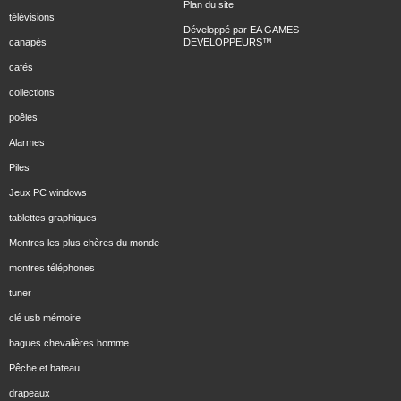
Plan du site
télévisions
Développé par
EA GAMES
canapés
DEVELOPPEURS
™
cafés
collections
poêles
Alarmes
Piles
Jeux PC windows
tablettes graphiques
Montres les plus chères du monde
montres téléphones
tuner
clé usb mémoire
bagues chevalières homme
Pêche et bateau
drapeaux