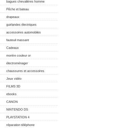
bagues chevalières homme
Pêche et bateau
drapeaux
guirlandes électriques
accessoires automobiles
fauteuil massant
Cadeaux
montre couleur or
électroménager
chaussures et accessoires
Jeux vidéo
FILMS 3D
ebooks
CANON
NINTENDO DS
PLAYSTATION 4
réparation téléphone