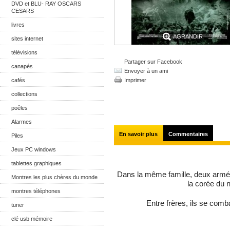
DVD et BLU- RAY OSCARS
CESARS
livres
AGRANDIR
sites internet
télévisions
Partager sur Facebook
canapés
Envoyer à un ami
cafés
Imprimer
collections
poêles
Alarmes
En savoir plus
Commentaires
Piles
Jeux PC windows
tablettes graphiques
Dans la même famille, deux armées
Montres les plus chères du monde
la corée du 
montres téléphones
Entre frères, ils se comba
tuner
clé usb mémoire