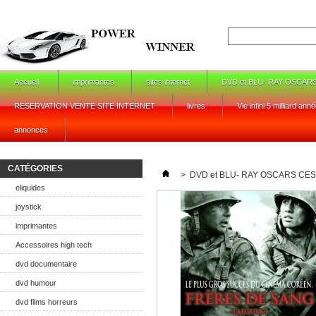
Accueil
imprimantes
sites internet
DVD et BLU- RAY OSCAR
RESERVATION VENTE SITE INTERNET
livres
Vie infini 5 milliard ann
annonces
CATÉGORIES
>
DVD et BLU- RAY OSCARS CE
eliquides
joystick
imprimantes
Accessoires high tech
dvd documentaire
dvd humour
dvd films horreurs