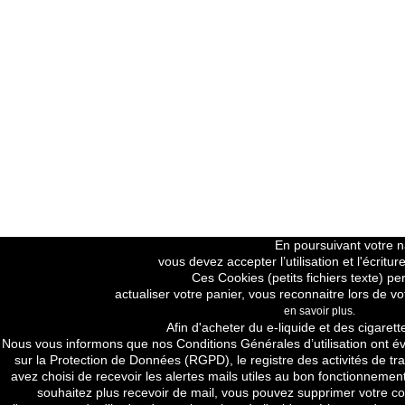
En poursuivant votre na
vous devez accepter l’utilisation et l'écrit
Ces Cookies (petits fichiers texte) pe
actualiser votre panier, vous reconnaitre lors de vo
en savoir plus.
Price H.T
Afin d'acheter du e-liquide et des cigarett
Nous vous informons que nos
Conditions Générales d’utilisation
ont év
sur la Protection de Données (RGPD), le registre des activités de tra
avez choisi de recevoir les alertes mails utiles au bon fonctionnement
souhaitez plus recevoir de mail, vous pouvez supprimer votre com