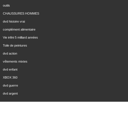
outils
CHAUSSURES HOMMES
dvd histoire vrai
complément alimentaire
Vie infini 5 milliard années
Toile de peintures
dvd action
vêtements mixtes
dvd enfant
XBOX 360
dvd guerre
dvd argent