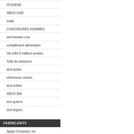
HYGIENE
XBOX ONE
outils
CHAUSSURES HOMMES
dvd histoire vrai
complément alimentaire
Vie infini 5 milliard années
Toile de peintures
dvd action
vêtements mixtes
dvd enfant
XBOX 360
dvd guerre
dvd argent
FABRICANTS
Apple Computer, Inc