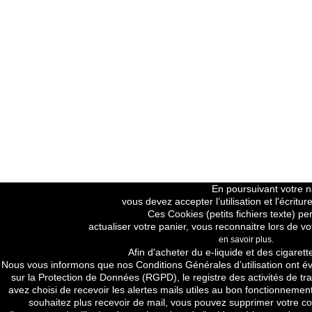
En poursuivant votre na
vous devez accepter l’utilisation et l'écrit
Ces Cookies (petits fichiers texte) pe
actualiser votre panier, vous reconnaitre lors de vo
en savoir plus.
Price H.T
Afin d'acheter du e-liquide et des cigarett
Nous vous informons que nos
Conditions Générales d’utilisation
ont év
sur la Protection de Données (RGPD), le registre des activités de tra
avez choisi de recevoir les alertes mails utiles au bon fonctionnement
souhaitez plus recevoir de mail, vous pouvez supprimer votre com