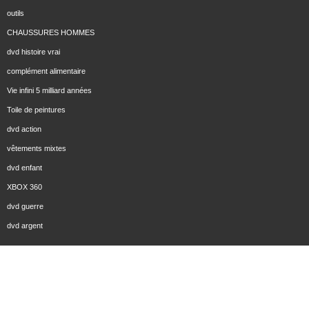
outils
CHAUSSURES HOMMES
dvd histoire vrai
complément alimentaire
Vie infini 5 milliard années
Toile de peintures
dvd action
vêtements mixtes
dvd enfant
XBOX 360
dvd guerre
dvd argent