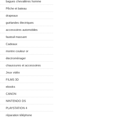
bagues chevalières homme
Pêche et bateau
drapeaux
guirlandes électriques
accessoires automobiles
fauteuil massant
Cadeaux
montre couleur or
électroménager
chaussures et accessoires
Jeux vidéo
FILMS 3D
ebooks
CANON
NINTENDO DS
PLAYSTATION 4
réparation téléphone