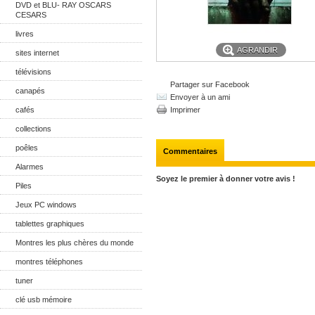
DVD et BLU- RAY OSCARS
CESARS
livres
AGRANDIR
sites internet
télévisions
Partager sur Facebook
canapés
Envoyer à un ami
cafés
Imprimer
collections
poêles
Commentaires
Alarmes
Soyez le premier à donner votre avis !
Piles
Jeux PC windows
tablettes graphiques
Montres les plus chères du monde
montres téléphones
tuner
clé usb mémoire