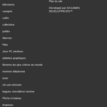
Plan du site
télévisions
Développé par
EA GAMES
canapés
DEVELOPPEURS
™
cafés
collections
poêles
Alarmes
Piles
Jeux PC windows
tablettes graphiques
Montres les plus chères du monde
montres téléphones
tuner
clé usb mémoire
bagues chevalières homme
Pêche et bateau
drapeaux