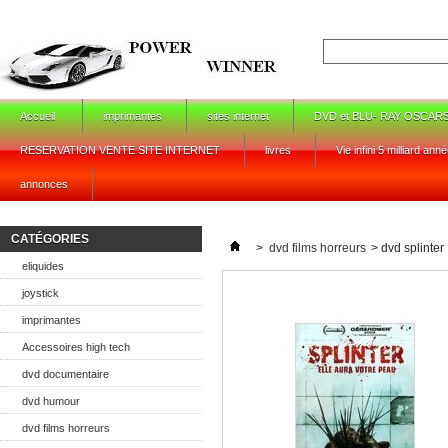
Accueil
imprimantes
sites internet
DVD et BLU- RAY OSCAR
RESERVATION VENTE SITE INTERNET
livres
Vie infini 5 milliard ann
annonces
CATÉGORIES
>
dvd films horreurs
>
dvd splinter
eliquides
joystick
imprimantes
Accessoires high tech
dvd documentaire
dvd humour
dvd films horreurs