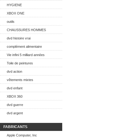
HYGIENE
XBOX ONE
outils
CHAUSSURES HOMMES
dvd histoire vrai
complément alimentaire
Vie infini 5 milliard années
Toile de peintures
dvd action
vêtements mixtes
dvd enfant
XBOX 360
dvd guerre
dvd argent
FABRICANTS
Apple Computer, Inc