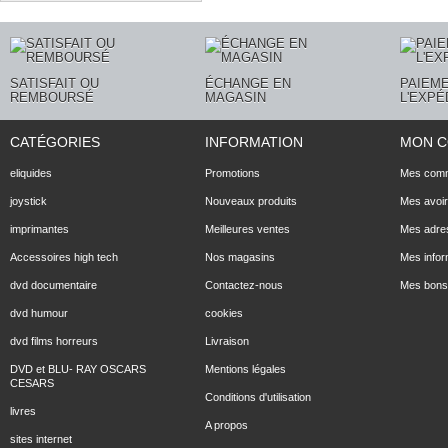
SATISFAIT OU
ÉCHANGE EN
PAIEME
REMBOURSÉ
MAGASIN
L'EXPÉ
CATÉGORIES
INFORMATION
MON 
eliquides
Promotions
Mes com
joystick
Nouveaux produits
Mes avoi
imprimantes
Meilleures ventes
Mes adre
Accessoires high tech
Nos magasins
Mes infor
dvd documentaire
Contactez-nous
Mes bons 
dvd humour
cookies
dvd films horreurs
Livraison
DVD et BLU- RAY OSCARS
Mentions légales
CESARS
Conditions d'utilisation
livres
A propos
sites internet