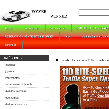
Accueil
imprimantes
sites internet
DVD et BLU- RAY OSCAR
RESERVATION VENTE SITE INTERNET
livres
Vie infini 5 milliard ann
annonces
CATÉGORIES
>
ebooks
>
ebook 110 conseils seo 
eliquides
joystick
imprimantes
Accessoires high tech
dvd documentaire
dvd humour
dvd films horreurs