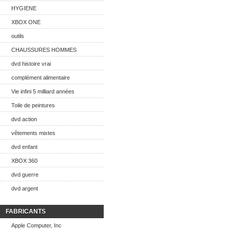
HYGIENE
XBOX ONE
outils
CHAUSSURES HOMMES
dvd histoire vrai
complément alimentaire
Vie infini 5 milliard années
Toile de peintures
dvd action
vêtements mixtes
dvd enfant
XBOX 360
dvd guerre
dvd argent
FABRICANTS
Apple Computer, Inc