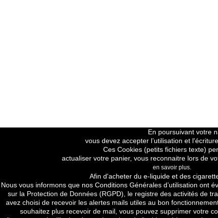
En poursuivant votre na
vous devez accepter l’utilisation et l'écrit
Ces Cookies (petits fichiers texte) pe
actualiser votre panier, vous reconnaitre lors de vo
en savoir plus.
Price H.T
Afin d'acheter du e-liquide et des cigarett
Nous vous informons que nos
Conditions Générales d’utilisation
ont év
sur la Protection de Données (RGPD), le registre des activités de tra
avez choisi de recevoir les alertes mails utiles au bon fonctionnement
souhaitez plus recevoir de mail, vous pouvez supprimer votre com