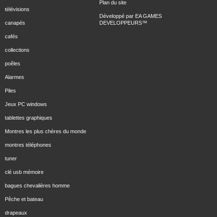
Plan du site
télévisions
Développé par
EA GAMES
canapés
DEVELOPPEURS
™
cafés
collections
poêles
Alarmes
Piles
Jeux PC windows
tablettes graphiques
Montres les plus chères du monde
montres téléphones
tuner
clé usb mémoire
bagues chevalières homme
Pêche et bateau
drapeaux