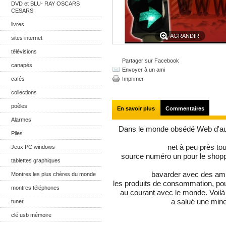
DVD et BLU- RAY OSCARS
CESARS
livres
AGRANDIR
sites internet
télévisions
Partager sur Facebook
canapés
Envoyer à un ami
cafés
Imprimer
collections
poêles
En savoir plus
Commentaires
Alarmes
Dans le monde obsédé Web d'aujo
Piles
net à peu près tout 
Jeux PC windows
source numéro un pour le shopp
tablettes graphiques
bavarder avec des amis,
Montres les plus chères du monde
les produits de consommation, pou
montres téléphones
au courant avec le monde. Voil
a salué une mine
tuner
clé usb mémoire