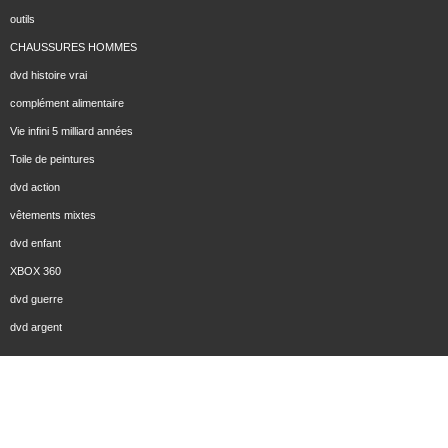
outils
CHAUSSURES HOMMES
dvd histoire vrai
complément alimentaire
Vie infini 5 milliard années
Toile de peintures
dvd action
vêtements mixtes
dvd enfant
XBOX 360
dvd guerre
dvd argent