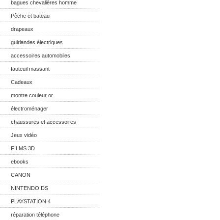
bagues chevalières homme
Pêche et bateau
drapeaux
guirlandes électriques
accessoires automobiles
fauteuil massant
Cadeaux
montre couleur or
électroménager
chaussures et accessoires
Jeux vidéo
FILMS 3D
ebooks
CANON
NINTENDO DS
PLAYSTATION 4
réparation téléphone