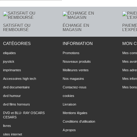
SATISFAIT OU
ÉCHANGE EN
PAIEME
REMBOURSÉ
MAGASIN
L'EXPÉ
CATÉGORIES
INFORMATION
MON 
eliquides
Promotions
Mes com
joystick
Nouveaux produits
Mes avoi
imprimantes
Meilleures ventes
Mes adre
Accessoires high tech
Nos magasins
Mes infor
dvd documentaire
Contactez-nous
Mes bons 
dvd humour
cookies
dvd films horreurs
Livraison
DVD et BLU- RAY OSCARS
Mentions légales
CESARS
Conditions d'utilisation
livres
A propos
sites internet