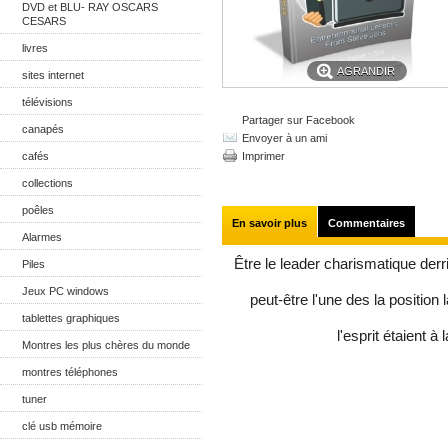
DVD et BLU- RAY OSCARS
CESARS
livres
AGRANDIR
sites internet
télévisions
Partager sur Facebook
canapés
Envoyer à un ami
cafés
Imprimer
collections
poêles
En savoir plus
Commentaires
Alarmes
Être le leader charismatique der
Piles
Jeux PC windows
peut-être l'une des la position
tablettes graphiques
l'esprit étaient à
Montres les plus chères du monde
montres téléphones
tuner
clé usb mémoire