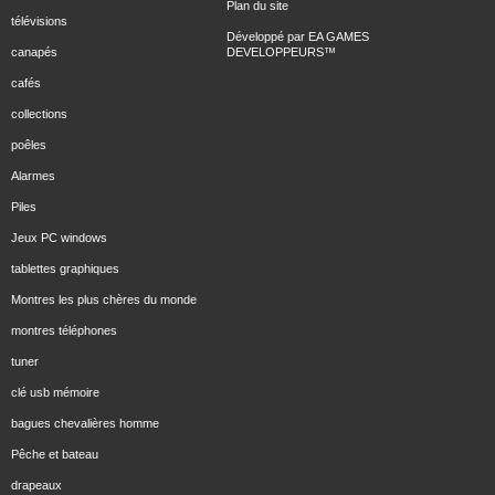
Plan du site
télévisions
Développé par
EA GAMES
canapés
DEVELOPPEURS
™
cafés
collections
poêles
Alarmes
Piles
Jeux PC windows
tablettes graphiques
Montres les plus chères du monde
montres téléphones
tuner
clé usb mémoire
bagues chevalières homme
Pêche et bateau
drapeaux