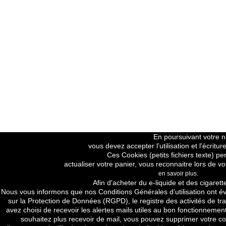
En poursuivant votre na
vous devez accepter l’utilisation et l'écrit
Ces Cookies (petits fichiers texte) pe
actualiser votre panier, vous reconnaitre lors de vo
en savoir plus.
Price H.T
Afin d'acheter du e-liquide et des cigarett
Nous vous informons que nos
Conditions Générales d’utilisation
ont év
sur la Protection de Données (RGPD), le registre des activités de tra
avez choisi de recevoir les alertes mails utiles au bon fonctionnement
souhaitez plus recevoir de mail, vous pouvez supprimer votre com