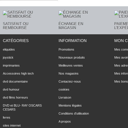
SATISFAIT OU
ÉCHANGE EN
PAIEME
REMBOURSÉ
MAGASIN
L'EXPÉ
CATÉGORIES
INFORMATION
MON 
eliquides
Promotions
Mes com
joystick
Nouveaux produits
Mes avoi
imprimantes
Meilleures ventes
Mes adre
Accessoires high tech
Nos magasins
Mes infor
dvd documentaire
Contactez-nous
Mes bons 
dvd humour
cookies
dvd films horreurs
Livraison
DVD et BLU- RAY OSCARS
Mentions légales
CESARS
Conditions d'utilisation
livres
A propos
sites internet