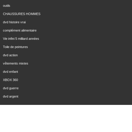
outils
CHAUSSURES HOMMES
dvd histoire vrai
complément alimentaire
Vie infini 5 milliard années
Toile de peintures
dvd action
vêtements mixtes
dvd enfant
XBOX 360
dvd guerre
dvd argent