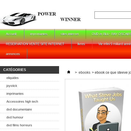
Accueil
imprimantes
sites internet
DVD et BLU- RAY OSCAR
RESERVATION VENTE SITE INTERNET
livres
Vie infini 5 milliard ann
annonces
CATÉGORIES
>
ebooks
>
ebook ce que steeve j
eliquides
joystick
imprimantes
Accessoires high tech
dvd documentaire
dvd humour
dvd films horreurs