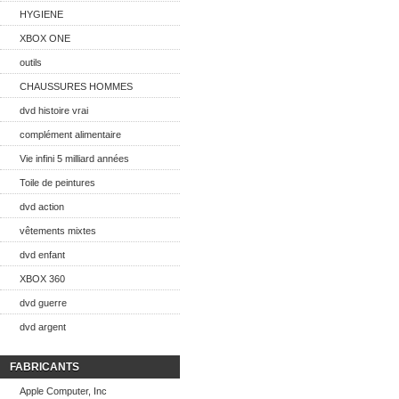
HYGIENE
XBOX ONE
outils
CHAUSSURES HOMMES
dvd histoire vrai
complément alimentaire
Vie infini 5 milliard années
Toile de peintures
dvd action
vêtements mixtes
dvd enfant
XBOX 360
dvd guerre
dvd argent
FABRICANTS
Apple Computer, Inc