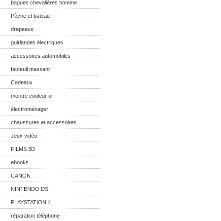
bagues chevalières homme
Pêche et bateau
drapeaux
guirlandes électriques
accessoires automobiles
fauteuil massant
Cadeaux
montre couleur or
électroménager
chaussures et accessoires
Jeux vidéo
FILMS 3D
ebooks
CANON
NINTENDO DS
PLAYSTATION 4
réparation téléphone