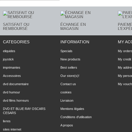
SATISFAIT OU
ÉCHANGE EN
PAIEME
REMBOURSÉ
MAGASIN
L'EXPÉ
CATEGORIES
INFORMATION
MY AC
eliquides
Specials
My order
joystick
New products
My credit 
imprimantes
Best sellers
My addre
Accessoires
Our store(s)!
My person
dvd documentaire
Contact us
My vouch
dvd humour
cookies
dvd films horreurs
Livraison
DVD ET BLUE RAY OSCARS
Mentions légales
CESARS
Conditions d'utilisation
livres
A propos
sites internet