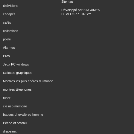
Sitemap
télévisions
Développé par
EA GAMES
canapés
DEVELOPPEURS
™
cafés
collections
poêle
Alarmes
Piles
Jeux PC windows
tablettes graphiques
Montres les plus chères du monde
montres téléphones
tuner
clé usb mémoire
bagues chevalières homme
Pêche et bateau
drapeaux