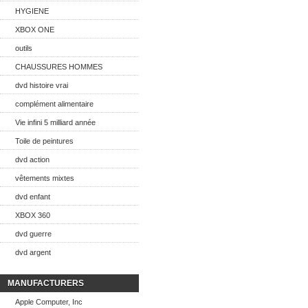
HYGIENE
XBOX ONE
outils
CHAUSSURES HOMMES
dvd histoire vrai
complément alimentaire
Vie infini 5 milliard année
Toile de peintures
dvd action
vêtements mixtes
dvd enfant
XBOX 360
dvd guerre
dvd argent
MANUFACTURERS
Apple Computer, Inc