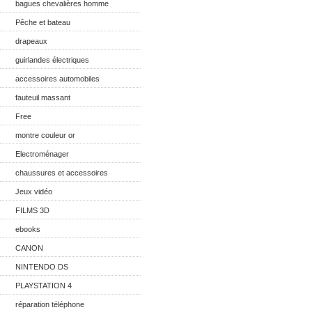
bagues chevalières homme
Pêche et bateau
drapeaux
guirlandes électriques
accessoires automobiles
fauteuil massant
Free
montre couleur or
Electroménager
chaussures et accessoires
Jeux vidéo
FILMS 3D
ebooks
CANON
NINTENDO DS
PLAYSTATION 4
réparation téléphone