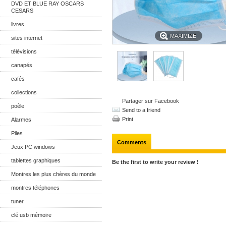
DVD ET BLUE RAY OSCARS
CESARS
livres
MAXIMIZE
sites internet
télévisions
canapés
cafés
collections
Partager sur Facebook
poêle
Send to a friend
Print
Alarmes
Piles
Comments
Jeux PC windows
tablettes graphiques
Be the first to write your review !
Montres les plus chères du monde
montres téléphones
tuner
clé usb mémoire