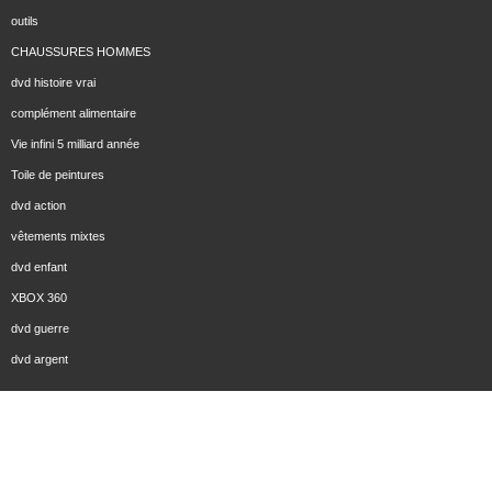
outils
CHAUSSURES HOMMES
dvd histoire vrai
complément alimentaire
Vie infini 5 milliard année
Toile de peintures
dvd action
vêtements mixtes
dvd enfant
XBOX 360
dvd guerre
dvd argent