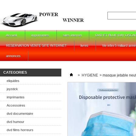
Accueil
imprimantes
sites internet
DVD ET BLUE RAY OSCA
RESERVATION VENTE SITE INTERNET
livres
Vie infini 5 milliard ann
annonces
CATEGORIES
>
HYGIENE
>
masque jetable neuf
eliquides
joystick
imprimantes
Accessoires
dvd documentaire
dvd humour
dvd films horreurs