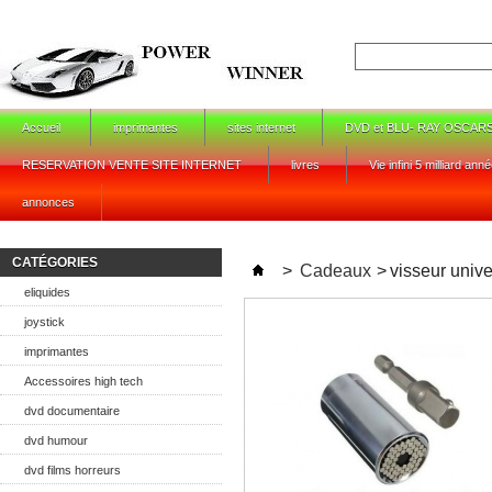
Accueil
imprimantes
sites internet
DVD et BLU- RAY OSCAR
RESERVATION VENTE SITE INTERNET
livres
Vie infini 5 milliard ann
annonces
CATÉGORIES
>
Cadeaux
>
visseur unive
eliquides
joystick
imprimantes
Accessoires high tech
dvd documentaire
dvd humour
dvd films horreurs