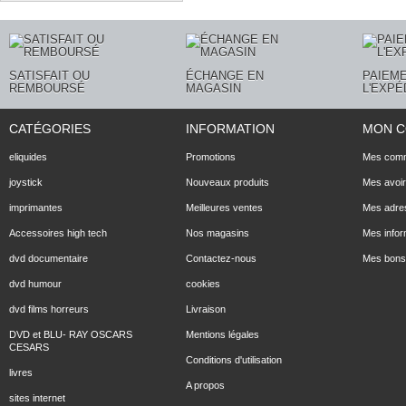
SATISFAIT OU
ÉCHANGE EN
PAIEME
REMBOURSÉ
MAGASIN
L'EXPÉ
CATÉGORIES
INFORMATION
MON 
eliquides
Promotions
Mes com
joystick
Nouveaux produits
Mes avoi
imprimantes
Meilleures ventes
Mes adre
Accessoires high tech
Nos magasins
Mes infor
dvd documentaire
Contactez-nous
Mes bons 
dvd humour
cookies
dvd films horreurs
Livraison
DVD et BLU- RAY OSCARS
Mentions légales
CESARS
Conditions d'utilisation
livres
A propos
sites internet