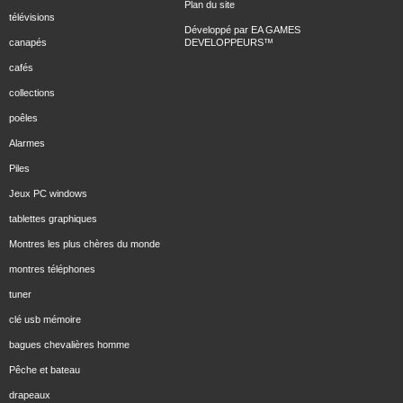
Plan du site
télévisions
Développé par
EA GAMES
canapés
DEVELOPPEURS
™
cafés
collections
poêles
Alarmes
Piles
Jeux PC windows
tablettes graphiques
Montres les plus chères du monde
montres téléphones
tuner
clé usb mémoire
bagues chevalières homme
Pêche et bateau
drapeaux