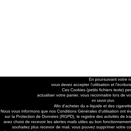
En poursuivant votre na
vous devez accepter l’utilisation et l'écrit
Ces Cookies (petits fichiers texte) pe
actualiser votre panier, vous reconnaitre lors de vo
en savoir plus.
Price H.T
Afin d'acheter du e-liquide et des cigarett
Nous vous informons que nos
Conditions Générales d’utilisation
ont év
sur la Protection de Données (RGPD), le registre des activités de tra
avez choisi de recevoir les alertes mails utiles au bon fonctionnement
souhaitez plus recevoir de mail, vous pouvez supprimer votre com