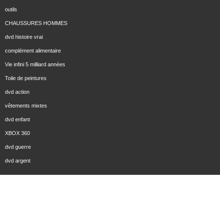
outils
CHAUSSURES HOMMES
dvd histoire vrai
complément alimentaire
Vie infini 5 milliard années
Toile de peintures
dvd action
vêtements mixtes
dvd enfant
XBOX 360
dvd guerre
dvd argent