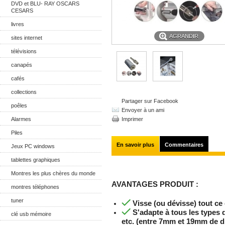
DVD et BLU- RAY OSCARS
CESARS
livres
AGRANDIR
sites internet
télévisions
canapés
cafés
collections
Partager sur Facebook
poêles
Envoyer à un ami
Alarmes
Imprimer
Piles
En savoir plus
Commentaires
Jeux PC windows
tablettes graphiques
Montres les plus chères du monde
AVANTAGES PRODUIT :
montres téléphones
tuner
Visse (ou dévisse) tout ce
S'adapte à tous les types d
clé usb mémoire
etc. (entre 7mm et 19mm de d