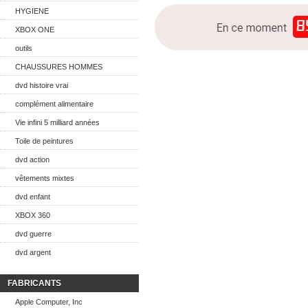
HYGIENE
XBOX ONE
outils
CHAUSSURES HOMMES
dvd histoire vrai
complément alimentaire
Vie infini 5 milliard années
Toile de peintures
dvd action
vêtements mixtes
dvd enfant
XBOX 360
dvd guerre
dvd argent
FABRICANTS
Apple Computer, Inc